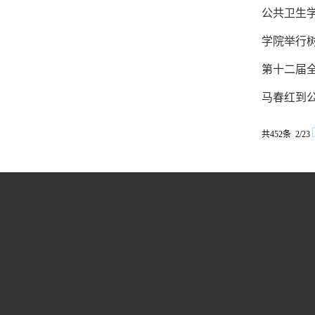
公共卫生
学院举行树
第十二届
马春红到
共452条 2/23