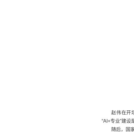
赵伟在开
“
AI+
专业”建设
随后，国