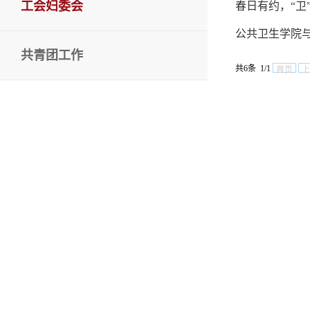
工会妇委会
春日有约，“卫
公共卫生学院与
共青团工作
共6条 1/1
首页
上