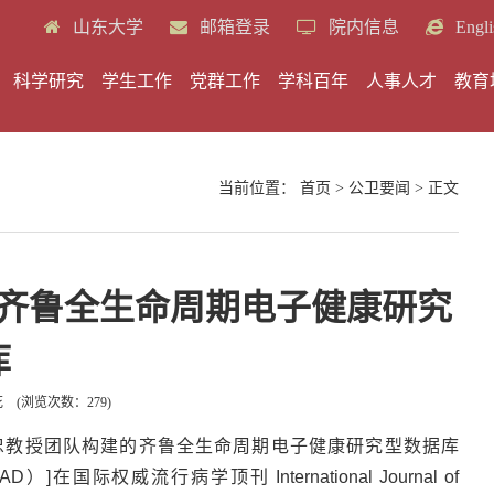
山东大学
邮箱登录
院内信息
Engli
科学研究
学生工作
党群工作
学科百年
人事人才
教育
当前位置：
首页
>
公卫要闻
> 正文
齐鲁全生命周期电子健康研究
库
花
(浏览次数：
279
)
忠教授团队构建的齐鲁全生命周期电子健康研究型数据库
eeloo LEAD）]在国际权威流行病学顶刊 International Journal of