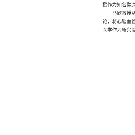
授作为知名健
马欣教授从
论，将心脑血
医学作为新兴