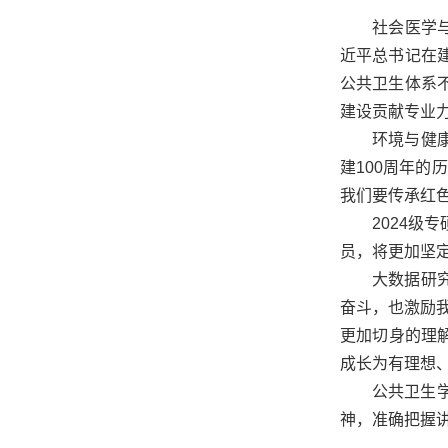
社会医学
近平总书记在
公共卫生体系
建设贡献专业
环境与健
建100周年的
我们要传承红
2024级
员，将更加坚
大数据研
奋斗，也激励
更加切身的理
成长为有理想
公共卫生
神，准确把握