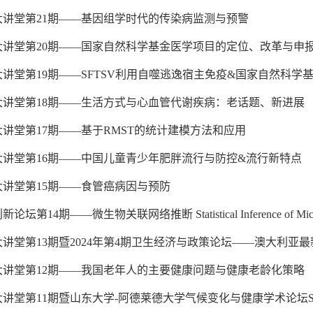
大讲堂第21期——基因组学时代的传染病监测与预警
大讲堂第20期——国家自然科学基金医学项目的定位、改革与申
讲堂第19期——SFTSV利用自噬逃逸宿主免疫&国家自然科学
大讲堂第18期——生活方式与心血管代谢疾病：老话题、新进展
讲堂第17期——基于RMST的统计建模方法和应用
大讲堂第16期——中国儿童青少年肥胖流行与防控&流行新特点
大讲堂第15期——食管癌病因与预防
坛第14期——微生物关联网络推断 Statistical Inference of Microb
讲堂第13期暨2024年第4期卫生经济与政策论坛——澳大利亚最新
大讲堂第12期——我国老年人的主要健康问题与健康老龄化策略
讲堂第11期暨山东大学-阿德莱德大学气候变化与健康学术论坛SDU-Uo