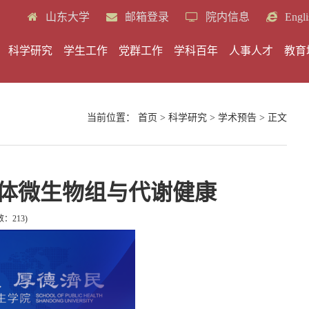
山东大学
邮箱登录
院内信息
Engli
科学研究
学生工作
党群工作
学科百年
人事人才
教育
当前位置：
首页
>
科学研究
>
学术预告
> 正文
人体微生物组与代谢健康
数：
213
)