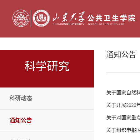
通知公告
科学研究
关于国家自然科
科研动态
关于开展202
关于对国家重点
通知公告
关于组织申报国