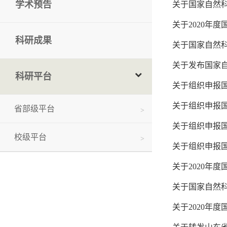
学术预告
关于国家自然科
关于2020年
科研成果
关于国家自然科
关于发布国家自
科研平台
关于组织申报国
关于组织申报国
省部级平台
关于组织申报国
校级平台
关于组织申报国
关于2020年
关于国家自然科
关于2020年