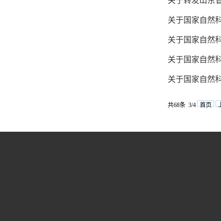
关于转发山东省
关于国家自然科
关于国家自然科
关于国家自然科
关于国家自然科
共68条 3/4
首页