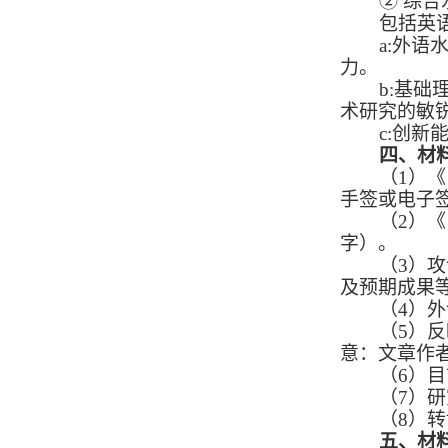
②
综合
包括英
a:外
力。
b:基
术研究的敏
c:创
四、
材
（
1）
手签或电子
（
2）
字）。
（
3）
及预期成果等
（
4）
（
5）
意：文章作
（
6）
（7）
研
（
8
）
转
五、材