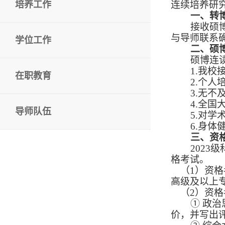
培养工作
连续培养研
一、转
接收硕
与导师联系
学位工作
二、硕
硕博连
1.我
在职教育
2.个
3.无不
4.全
导师队伍
5.对
6.身
三、资
202
3
级
格考试。
（
1）资
高级及以上
（
2）资
①
政治
价，并写出