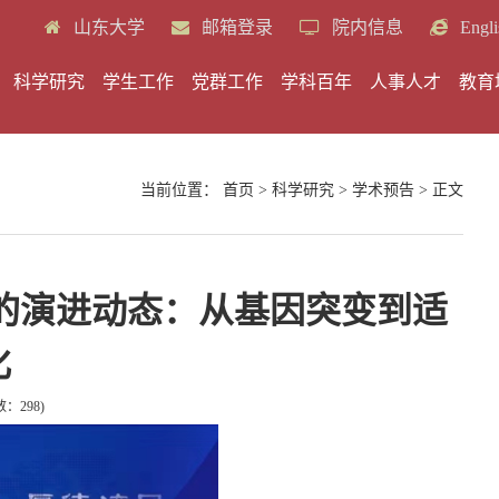
山东大学
邮箱登录
院内信息
Engli
科学研究
学生工作
党群工作
学科百年
人事人才
教育
当前位置：
首页
>
科学研究
>
学术预告
> 正文
的演进动态：从基因突变到适
化
数：
298
)