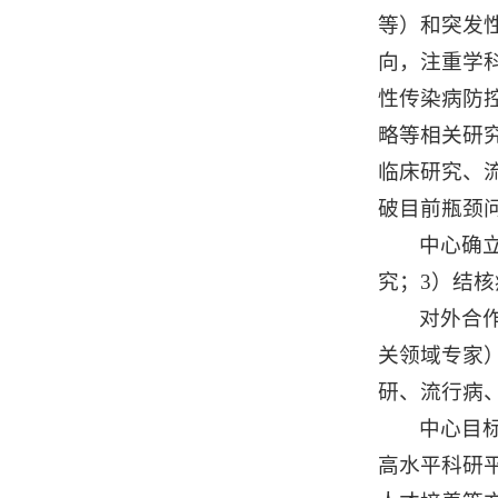
等）和突发
向，注重学
性传染病防
略等相关研
临床研究、
破目前瓶颈
中心确
究；3）结
对外合
关领域专家
研、流行病
中心目
高水平科研