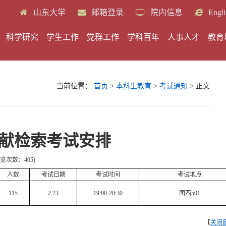
山东大学
邮箱登录
院内信息
Engli
科学研究
学生工作
党群工作
学科百年
人事人才
教育
当前位置：
首页
>
本科生教育
>
考试通知
> 正文
医学文献检索考试安排
浏览次数：
405
)
人数
考试日期
考试时间
考试地点
115
2.23
19:00-20:30
图西
501
【
关闭