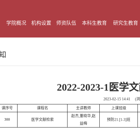
学院概况
机构设置
师资队伍
本科生教育
研究生教育
知
2022-2023-1
2023-02-15 14:41
(
课序号
课程名
主讲教师
上课班级
赵杰
,
董晓华
,
赵
医学文献检索
预防
21.[1-3]
班
300
益梅