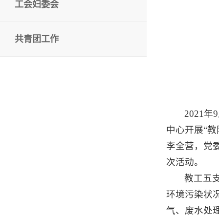
工会妇委会
共青团工作
2021
中心开展“
李全营，党
次活动。
教工五
环境污染状
气、废水处