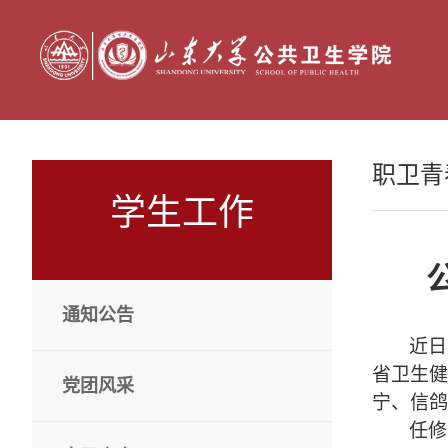
职卫青
学生工作
通知公告
近日
省卫生健
党团风采
宁、信鸽
任修