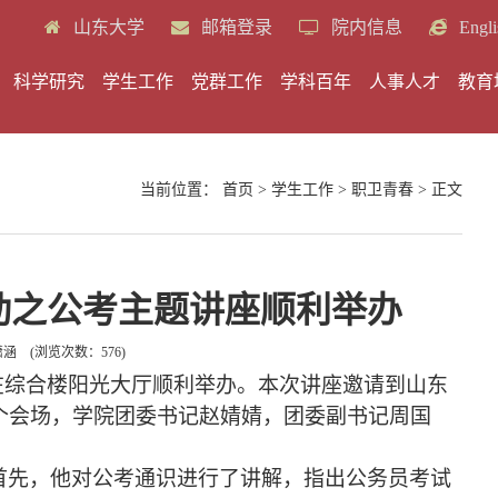
山东大学
邮箱登录
院内信息
Engli
科学研究
学生工作
党群工作
学科百年
人事人才
教育
当前位置：
首页
>
学生工作
>
职卫青春
> 正文
动之公考主题讲座顺利举办
潇涵
(浏览次数：
576
)
在综合楼阳光大厅顺利举办。本次讲座邀请到山东
个会场，学院团委书记赵婧婧，团委副书记周国
首先，他对公考通识进行了讲解，指出公务员考试