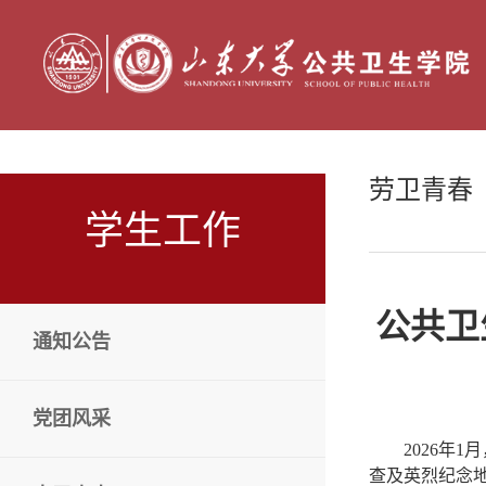
劳卫青春
学生工作
公共卫
通知公告
党团风采
2026
查及英烈纪念