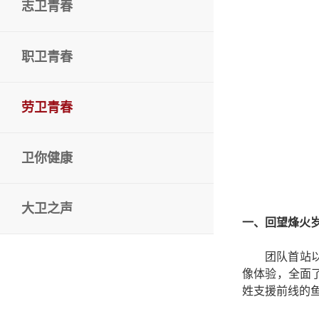
志卫青春
职卫青春
劳卫青春
卫你健康
大卫之声
一、回望烽火岁
团队首站
像体验，全面
姓支援前线的