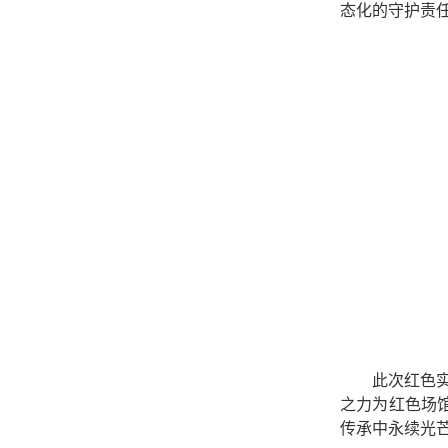
态化的守护责
此次红色
之力为红色场
传承中永续光