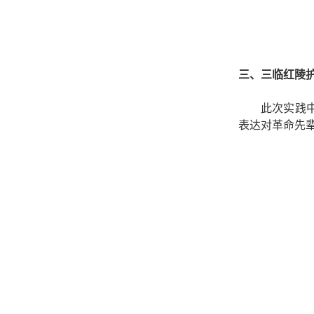
三、
三临红陵护
此次实践
表达对革命先