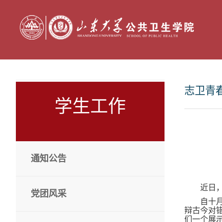
志卫青
学生工作
通知公告
近日
党团风采
自十
辩古今对
们一个展