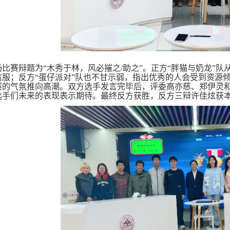
比赛辩题为“木秀于林，风必摧之/助之”。正方“胖猫与奶龙”
队
信服；反方“蛋仔派
对
”
队
也不甘示弱，指出优秀的人会受到资源
赛的气氛推向高潮。双方选手发言完毕后，评委高亦慈、郑伊灵
选手们未来的表现表示期待。最终反方获胜，反方三辩许佳炫获本