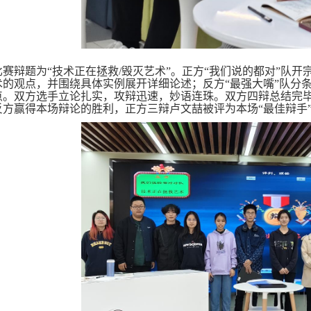
赛辩题为“技术正在拯救/毁灭艺术”。正方“我们说的都对”
队
开
术的观点，并围绕具体实例展开详细论述；反方“最强大嘴
”
队分
点。双方选手立论扎实，攻辩迅速，妙语连珠。双方四辩总结完
反方赢得本场辩论的胜利，正方三辩卢文喆被评为本场“最佳辩手