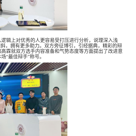
从逻辑上对优秀的人更容易受打压进行分析，说理深入浅
倾斜，拥有更多助力。双方旁征博引，引经据典，精彩的辩
和高霖就双方选手内容准备和气势态度等方面提出了改进意
场“最佳辩手”称号。