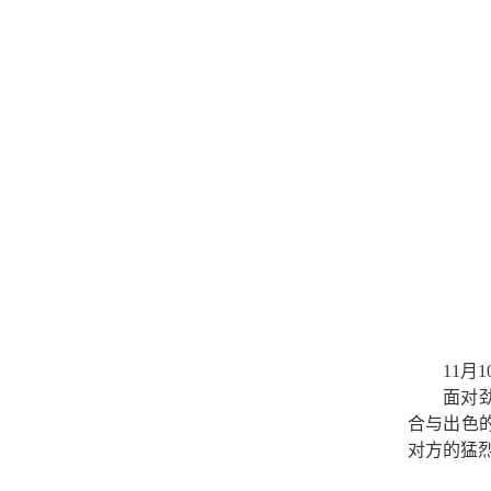
11
月
1
面对
合与
出色
对方的猛