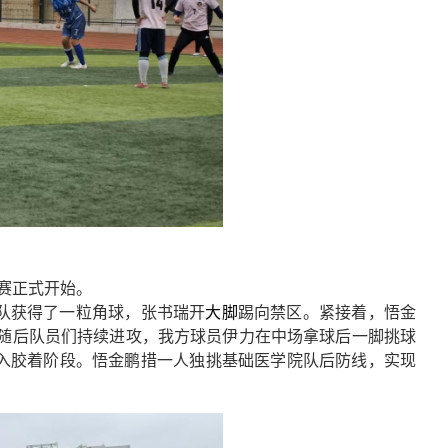
赛正式开始。
队获得了一粒角球，张书瑞
开
大脚
踢向禁区
。
紧接着，
悟金
随后队
员们
持续进攻，
我方球员
伊力在中场拿球后一脚挑球
入胶着阶段
。悟金鹏措
一人独挑基础医学院队后防线，
实现