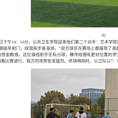
02
9日下午14：10分，公共卫生学院迎来他们第二个对手：艺术学
顶脚接吊射门，绿茵疾步奋身拼。“双方球员在赛场上都展现了
给
悟金鹏措。
这位锋线射手无私分球，横传给拥有更好位置的伊
随着比赛进行，
我方
的攻势愈发猛烈。终场哨响时，公卫队以7：