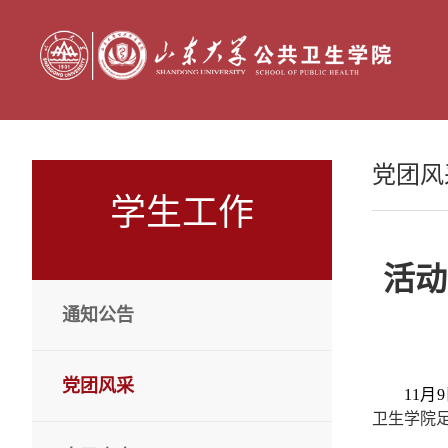
党团风
学生工作
活动
通知公告
党团风采
11月
卫生学院