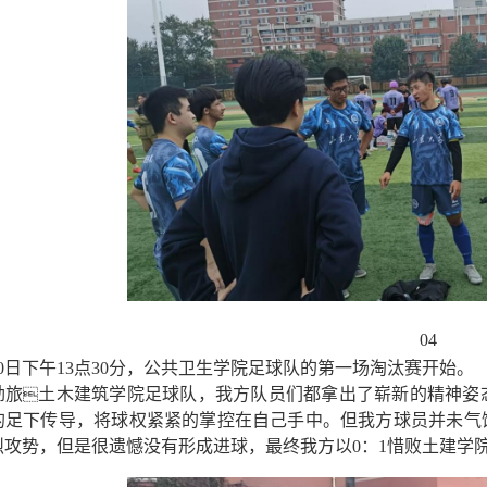
04
0日下午13
点
30分，公共卫生学院
足球队
的第一场淘汰赛开始。
劲旅
土
木
建
筑
学院
足球
队，
我方
队员们都拿出了崭新的精神姿

的足下传导，将球权紧紧的掌控在自己手中。但我方球员并未气
烈攻势
，
但是
很遗憾没有形成进球
，
最终
我方
以0：1惜败土建学