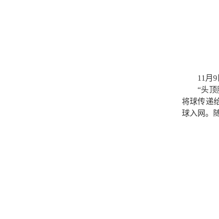
11月
“头
将球传递
球
入网。