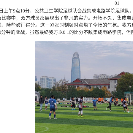
01
9日上午9
点
10
分
，公共卫生学院足球队会战集成电路学院足球队
场比赛中，双方球员都展现出了非凡的实力。开场
不
久，集成电
线，险些破门得分
。这一紧张时刻顿时
点燃了全场的气氛。
我方
0分钟的鏖战，虽然最终
我方以
0-1
的比分
不敌集成电路学院，但