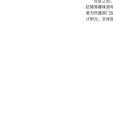
在此之后
赶猪等趣味游
者为所属部门
计积分，文体