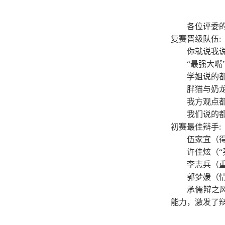
各位评委
复赛晋级队伍:
你就说我
“最强大嘴
学姐说的
胖猫与奶
我方观点
我们说的
初赛最佳辩手:
伍家宜（
许佳炫（
李志兵（
郭梦媛（
承儒辩之
能力，激发了