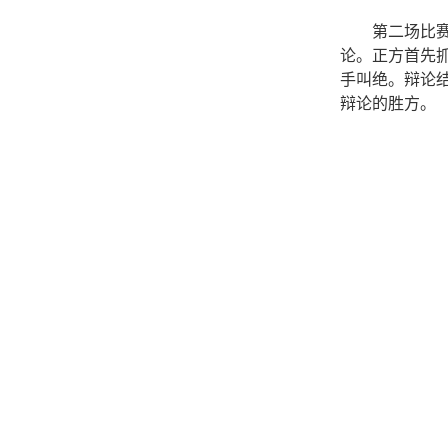
第二场比赛
论。正方首先
手叫绝。辩论
辩论的胜方。