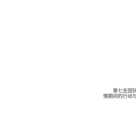
第七支团队
情期间的
行动