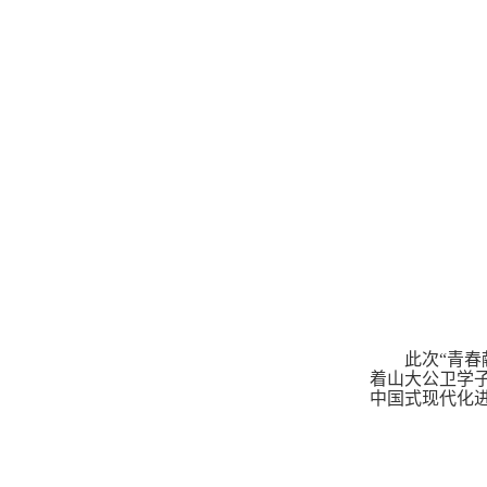
此次
“青
着
山大
公卫学
中国式现代化