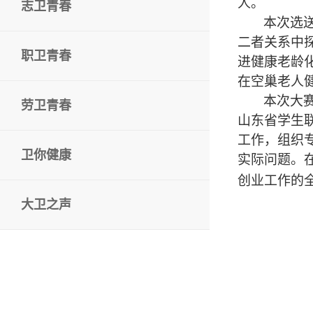
人。
志卫青春
本次选
二者关系中
职卫青春
进健康老龄
在空巢老人
本次大
劳卫青春
山东省学生
工作，组织
卫你健康
实际问题。
创业工作的
大卫之声