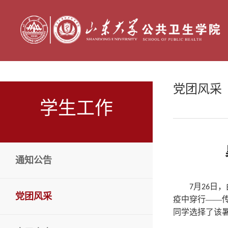
党团风采
学生工作
通知公告
月
日，
7
26
党团风采
疫中穿行——
同学选择了该