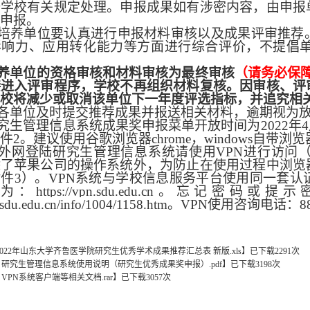
按学校有关规定处理。申报成果如有涉密内容，由申报
申报。
培养单位要认真进行申报材料审核以及成果评审推荐
影响力、应用转化能力等方面进行综合评价，不提倡
养单位的资格审核和材料审核为最终审核
（请务必保
接进入评审程序，学校不再组织材料复核。因审核、评
校将减少或取消该单位下一年度评选指标，并追究相
各单位及时提交推荐成果并报送相关材料，逾期视为
究生管理信息系统成果奖申报菜单开放时间为
2022
年
4
件
2
。建议使用谷歌浏览器
chrome
，
windows
自带浏览
外网登陆研究生管理信息系统请使用
VPN
进行访问
除了苹果公司的操作系统外，为防止在使用过程中浏览
附件
3
）。
VPN
系统与学校信息服务平台使用同一套认
址为：
https://vpn.sdu.edu.cn
。忘记密码或提示
c.sdu.edu.cn/info/1004/1158.htm
。
VPN
使用咨询电话：
8
2022年山东大学齐鲁医学院研究生优秀学术成果推荐汇总表 新版.xls
】
已下载
2291
次
．研究生管理信息系统使用说明（研究生优秀成果奖申报）.pdf
】
已下载
3198
次
VPN系统客户端等相关文档.rar
】
已下载
3057
次