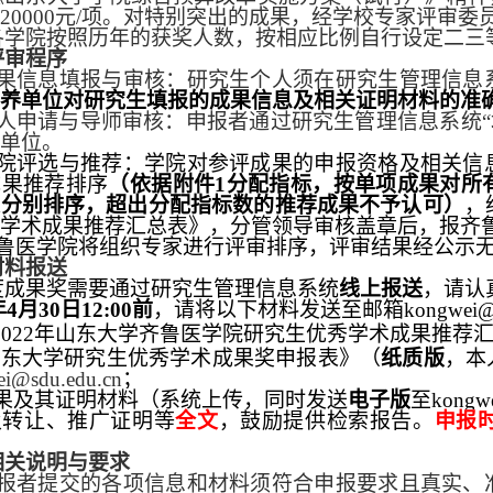
20000
元
/
项。对特别突出的成果，经学校专家评审委
各学院按照历年的获奖人数，按相应比例自行设定二三
评审程序
果信息填报与审核：研究生个人须在研究生管理信息
养单位对研究生填报的成果信息及相关证明材料的准
人申请与导师审核：申报者通过研究生管理信息系统
单位。
院评选与推荐：学院对参评成果的申报资格及相关信
成果推荐排序
（依据附件
1
分配指标，按单项成果对所
果分别排序，超出分配指标数的推荐成果不予认可）
，
学术成果推荐汇总表》，分管领导审核盖章后，报齐
鲁医学院将组织专家进行评审排序，评审结果经公示
材料报送
度成果奖需要通过研究生管理信息系统
线上报送
，请认
年
4
月
30
日
12:00
前
，请
将以下材料发送至
邮箱
kongwei
@
2022
年山东大学齐鲁医学院研究生优秀学术成果推荐
山东大学研究生优秀学术成果奖申报表》（
纸质版
，本
ei
@sdu.edu.cn
；
果及其证明材料（系统上传，同时发送
电子版
至
kongw
及转让、推广证明等
全文
，鼓励提供检索报告。
申报
相关说明与要求
报者提交的各项信息和材料须符合申报要求且真实、