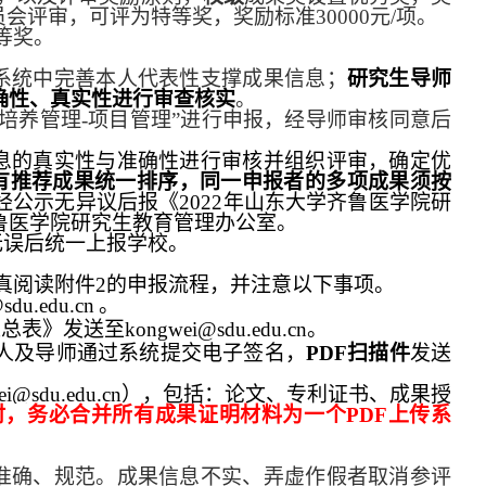
员会评审，可评为特等奖，奖励标准
30000
元
/
项。
等奖。
系统中完善本人代表性支撑成果信息；
研究生导师
确性、真实性进行审查核实
。
“培养管理
-
项目管理
”进行申报，经导师审核同意后
息的真实性与准确性进行审核并组织评审，确定优
有推荐成果统一排序，同一申报者的多项成果须按
经公示无异议后报《
2022
年山东大学齐鲁医学院研
鲁医学院研究生教育管理办公室。
无误后统一上报学校。
真阅读附件
2
的申报流程，并注意以下事项。
sdu.edu.cn
。
汇总表》发送至
kongwei
@sdu.edu.cn
。
人及导师通过系统提交电子签名，
PDF
扫描件
发送
ei
@sdu.edu.cn
），包括：论文、专利证书、成果授
时，务必合并所有成果证明材料为一个
PDF
上传系
准确、规范。成果信息不实、弄虚作假者取消参评