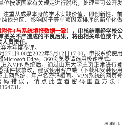
单位按照国家有关规定进行脱密，处理至可公开发
。注重从成果本身的学术实践价值，即创新性、前
单纯依分区、影响因子等单项因素排序的简单化做
障附件
4
与系统填报数据一致）
，审核结果经学校公
审把关不严造成的不良后果，将由相关单位或个人
关人员责任。
放弃本年度参评。
月
27
日
9:00
至
2022
年
5
月
12
日
17:00
，申报系统使用
器
Microsoft Edge
，
360
浏览器请选用极速模式。
（进入
VPN
系统后，通过山东大学主页正常进行登
器插件被篡改，建议使用客户端（下载和安装使用
证上网系统，用户名密码相同。
VPN
系统的网页登
密码错误，请点此查看密码重置方法：
8364731
。
【
关闭窗口
】