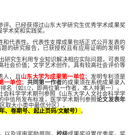
参评。已经获得过山东大学研究生优秀学术成果奖
报学术奖和实践奖。
性和代表性。代表性支撑成果包括正式公开发表的
结题的研究报告，已获授权且有应用证明的发明专
出研究生利用专业知识解决相应实际问题，可表现
高社会价值；文学艺术创作，具有较高社会评价等
责人，且
山东大学为成果第一单位
；发明专利须是
第一单位
；
共同第一作者
的成果须在系统成果录入
的排名（如
1/2
，即两位第一作者，本人排第一）。
社会科学学术期刊参照《山东大学人文社会科学学
的中信所发布标准，医学学术期刊参照
论文发表年
区取大小类中最优分区）。
年、卷期号、起止页码
/
文献号）
。
，以及评审奖励原则，
校级
成果奖设置优秀奖，奖