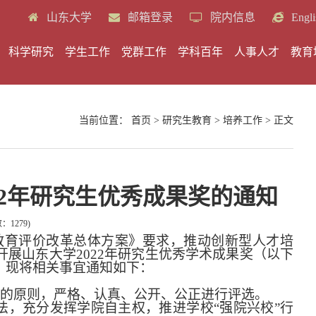
山东大学
邮箱登录
院内信息
Engli
科学研究
学生工作
党群工作
学科百年
人事人才
教育
当前位置：
首页
>
研究生教育
>
培养工作
> 正文
22年研究生优秀成果奖的通知
数：
1279
)
教育评价改革总体方案》要求，推动创新型人才培
开展山东大学
2022
年研究生优秀学术成果奖（以下
。现将相关事宜通知如下：
”的原则，严格、认真、公开、公正进行评选。
法，充分发挥学院自主权，推进学校
“强院兴校”行