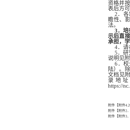
资格并
表后方可
2
．各
瞻性、
法。
3
．培
示后直
承担，学
4
．请
5
．研
说明见附
6
．校
陆）。
文档见
录地
https://n
附件【
附件4.
附件【
附件2
附件【
附件3．