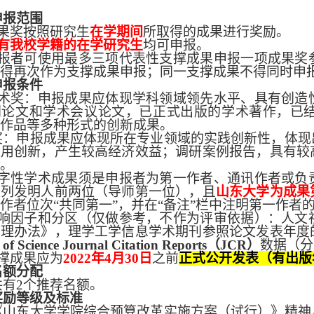
申报范围
果奖按照研究生
在学期间
所取得的成果进行奖励。
有我校学籍的在学研究生
均可申报。
报者可使用最多三项代表性支撑成果申报一项成果奖
得再次作为支撑成果申报；同一支撑成果不得同时申
申报条件
术奖：申报成果应体现学科领域领先水平、具有创造
刊论文和学术会议论文，已正式出版的学术著作，已
作品等多种形式的创新成果。
奖：申报成果应体现所在专业领域的实践创新性，体现
应用创新，产生较高经济效益；调研案例报告，具有较
。
字性学术成果须是申报者为第一作者、通讯作者或负
位列发明人前两位（导师第一位），且
山东大学为成果
作者位次
“共同第一”，并在“备注”栏中注明第一作者
响因子和分区（仅做参考，不作为评审依据）：人文
管理办法》，理学工学信息学术期刊参照论文发表年度
of Science
Journal Citation
Reports
（
JCR
）
数据（分
撑成果应为
2022
年
4
月
30
日
之前
正式公开发表（有出版
名额分配
共有
2个推荐名额。
奖励等级及标准
《山东大学学院综合预算改革实施方案（试行）》精神