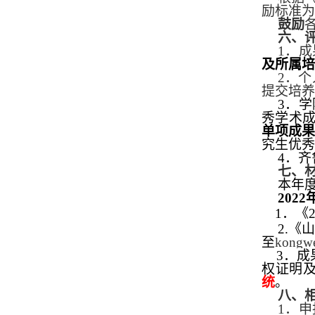
励标准为
鼓励
六、
1
．成
及所属培
2
．个
提交培养
3
．学
秀学术
单项成
究生优秀
4
．齐
七、
本年
2022
1
．《
2
.
《
至
kongw
3
．成
权证明
统
。
八、
1
．申