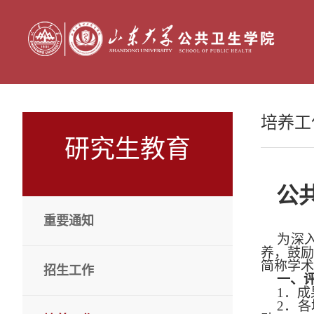
培养工
研究生教育
公
重要通知
为深
养，鼓
简称学术
招生工作
一、
1
．成
2
．各