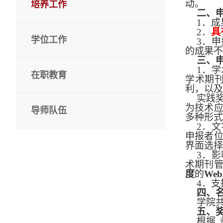
动。
培养工作
二、
1
．成
2
．
具
学位工作
3
．申
的成果不
三、
1
．学
在职教育
学术期
利，以及
实践
为技术
导师队伍
多种形式
2
．文
申报者
界面选择
3
．影
术期刊
度
的
Web 
4
．支
四、
学院
五、
根据