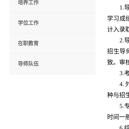
培养工作
1.
学习成
学位工作
计入录
2.
在职教育
招生导
致。审
导师队伍
3.
4.
种与招
5.
时间一
6.