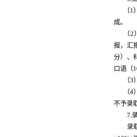
（
1
成。
（
2
报，汇
分）、
口语（
1
（
3
（
4
不予录
7.
录