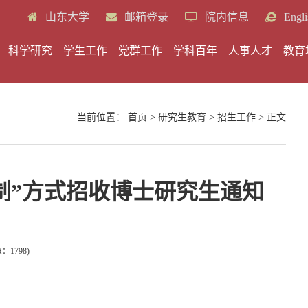
山东大学
邮箱登录
院内信息
Engli
科学研究
学生工作
党群工作
学科百年
人事人才
教育
当前位置：
首页
>
研究生教育
>
招生工作
> 正文
核制”方式招收博士研究生通知
数：
1798
)