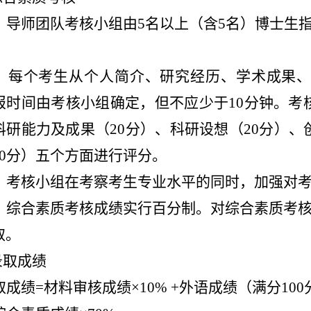
）导师团队考核小组由
5
名以上（含
5
名）博士生
）每个考生从个人简介、研究经历、学术成果
报时间由考核小组确定，但不应少于
10
分钟。考
科研能力及成果（
20
分）、科研设想（
20
分）、
0
分）五个方面进行评分。
）考核小组在考察考生专业水平的同时，加强对
）综合素质考核成绩实行百分制。对综合素质考
取。
录取成绩
取成绩
=
材料审核成绩×
10% +
外语成绩（满分
100