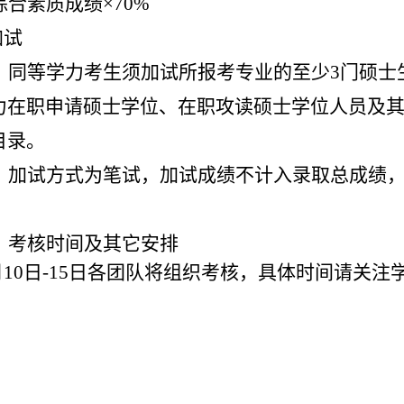
综合素质成绩×
70%
加试
）同等学力考生须加试所报考专业的至少
3
门硕士
力在职申请硕士学位、在职攻读硕士学位人员及
目录。
）加试方式为笔试，加试成绩不计入录取总成绩
、考核时间及其它安排
月
10
日
-15
日各团队将组织考核，具体时间请关注