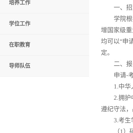
培养工作
一、招
学院根
学位工作
增国家级重
均可以
“
申
在职教育
定。
二、报
导师队伍
申请
-
1.
中华
2.
拥护
遵纪守法，
3.
考生
（
1
）