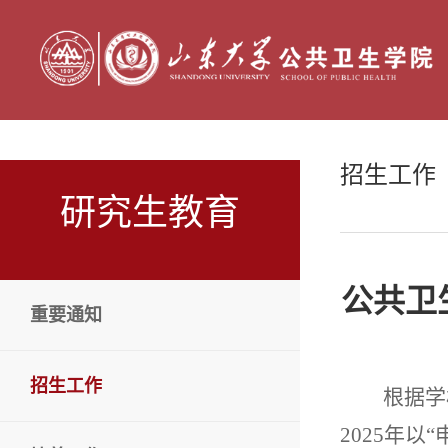
招生工作
研究生教育
公共卫
重要通知
招生工作
根据学
2025
年以
“