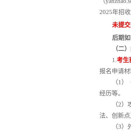
（
yanzhao.s
2025
年招收
未提交
后期如
（二）
1.
考生
报名申请材
（
1
）
经历等。
（
2
）
法、创新点
（
3
）