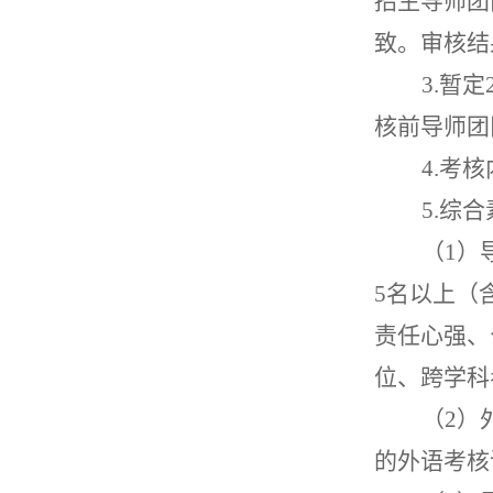
招生导师团
致。审核结
3.
暂定
核前导师团
4.
考核
5.
综合
（
1
）
5
名以上（
责任心强、
位、跨学科
（
2
）
的外语考核