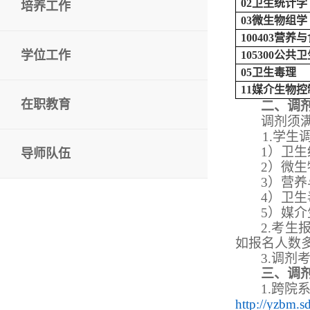
02
卫生统计学
培养工作
03
微生物组学
100403
营养与
学位工作
105300
公共卫
05
卫生毒理
11
媒介生物控
在职教育
二、调
调剂须
1.
学生
1
）卫生
导师队伍
2
）微生
3
）营养
4
）卫生
5
）媒介
2.
考生
如报名人数
3.
调剂
三、调
1.
跨院
http://yzbm.s