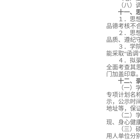
（八）
十一、
１．思
品德考核不
２．思
品质、遵纪
３．学
能采取
“函
４．拟
全面考查其
门加盖印章
十二、
（一）
专项计划名
示，公示时
地址等，保
（二）
现、身心健
（三）
用人单位分