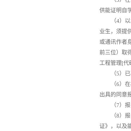
供能证明自
（
4）
业生，须提
或通讯作者
前三位）取
工程管理[代
（
5）
（
6）
出具的同意
（
7）
（
8）
证》，以及