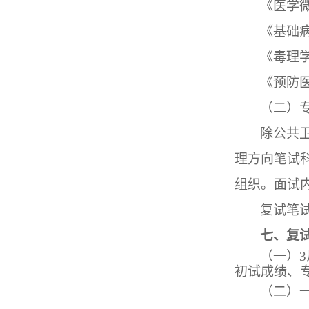
《医学
《基础
《毒理
《预防
（二）
除公共
理方向笔试
组织。面试
复试笔
七、复
（一）
3
初试成绩、
（二）