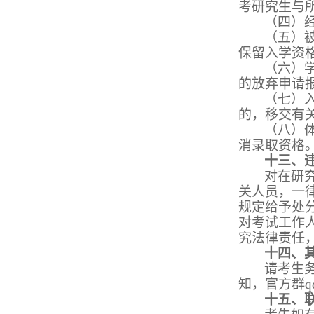
考研究生与
（四）
（五）
保留入学资
（六）
的放弃申请
（七）
的，移交有
（八）
消录取资格
十三、
对在研
关人员，一
规定给予处
对考试工作
究法律责任
十四、
请考生
知，官方群
十五、