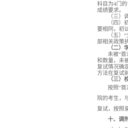
科目为4门
成绩要求。
（三）
（四）
要相同，初
（五）
部相关政策
（二）
未被
“
和数量，未
复试情况确
方法在复试
（三）
按照
“
院的考生，
复试，按照
十、调