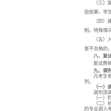
（三）
验结果、学
（四）
制。特殊情
（五）
查不合格的
八、复
复试费
九、调
凡考生
剂。
（一）
调剂须
（一）
（二）
的专业调入