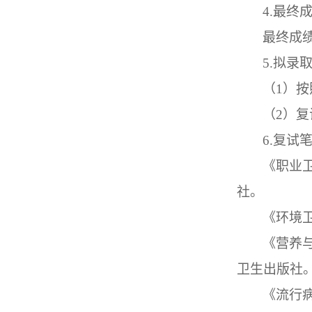
4.最终
最终成
5.拟录
（
1）
（
2）
6.复试
《
职业
社。
《环境
《营养
卫生出版社
《流行