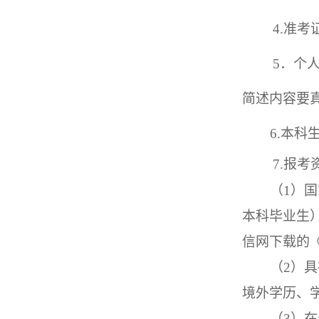
4
.准考
5
．个
简述内容要
6
.本科
7
.
报考
（
1）
本科毕业生
信网下载的
（
2）
境外学历、
（
3）