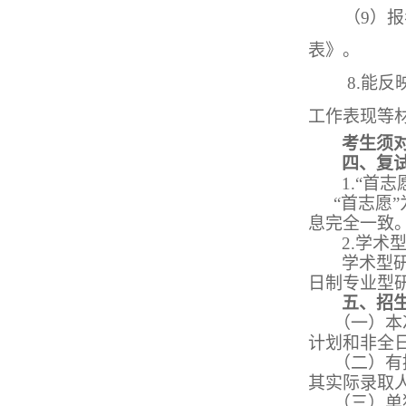
（
9）
表》。
8
.
能反
工作表现等
考生须
四、复
1.
“首志
“首志愿
息完全一致
2.
学术
学术型
日制专业型
五、招
（一）本
计划和非全
（二）有
其实际录取
（三）单