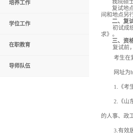
我院硕
培养工作
复试地
间和地点另
二、复
学位工作
初试成
求》。
三、资
在职教育
复试前
考生在
导师队伍
网址为
1.《
2
.《
的人事、政
3
.有