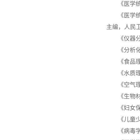
《医学
《医学
主编，人民
《仪器
《分析
《食品
《水质
《空气
《生物
《妇女
《儿童
《病毒