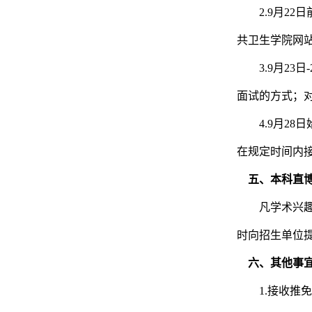
2.9
月
22
日
共卫生学院网
3.9
月
23
日
-
面试的方式；
4.9
月
28
日
在规定时间内
五、本科直
凡学术兴
时向招生单位
六、其他事
1.
接收推免