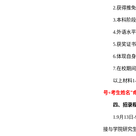
2.
获得推免
3.
本科阶段
4.
外语水平
5.
获奖证书
6.
体现自身
7.
在校期间
以上材料
1
号
+
考生姓名
”
四、招录
1.9月13日
接与学院研究