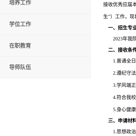
培养工作
接收优秀应届
生”）工作，
学位工作
一、招生专业
2023
年我
在职教育
二、接收条
1.
普通全日
导师队伍
2.
遵纪守法
3.
学风端正
4.
符合我校
5.
身心健康
三、申请材
1.
思想政治