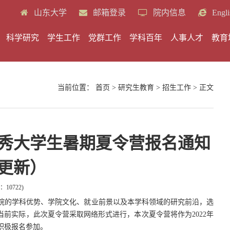
山东大学
邮箱登录
院内信息
Engli
科学研究
学生工作
党群工作
学科百年
人事人才
教育
当前位置：
首页
>
研究生教育
>
招生工作
> 正文
优秀大学生暑期夏令营报名通知
更新）
：
10722
)
院的学科优势、学院文化、就业前景以及本学科领域的研究前沿，选
合当前实际，此次夏令营采取网络形式进行，本次夏令营将作为
2022
年
积极报名参加。