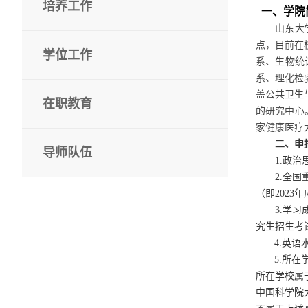
培养工作
一、学院
山东大
点，目前在
学位工作
系、生物统
系、理化检
盖公共卫生
在职教育
的研究中心
家健康医疗
二、申
导师队伍
1.
政治
2.
全国
（即
2023
年
3.
学习
究生招生考
4.
英语
5.
所在
所在学校属
中国科学院