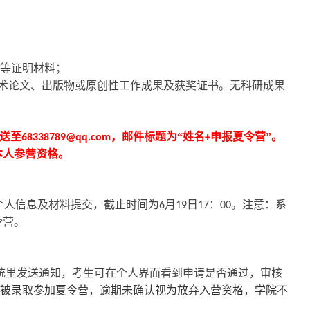
等证明材料；
术论文、出版物或原创性工作成果及获奖证书。无科研成果
送至
，邮件标题为“姓名
申报夏令营”。
68338789@qq.com
+
本人参营资格。
个人信息及材料提交，截止时间为
月
日
：
。注意：系
6
19
17
00
令营。
统里发送通知，考生可在个人界面看到申请是否通过，审核
被录取参加夏令营，逾期未确认视为放弃入营资格，学院不