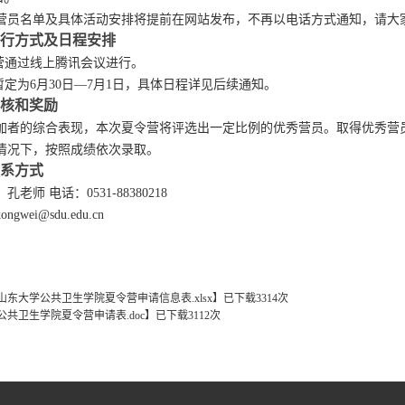
营员名单及具体活动安排将提前在网站发布，不再以电话方式通知，请大
行方式及日程安排
营通过线上腾讯会议进行。
暂定为
6
月
30
日—
7
月
1
日，具体日程详见后续通知。
核和奖励
加者的综合表现，本次夏令营将评选出一定比例的优秀营员。取得优秀营
情况下，按照成绩依次录取。
系方式
：孔老师
电话：
0531-88380218
kongwei@sdu.edu.cn
年山东大学公共卫生学院夏令营申请信息表.xlsx
】
已下载
3314
次
年公共卫生学院夏令营申请表.doc
】
已下载
3112
次