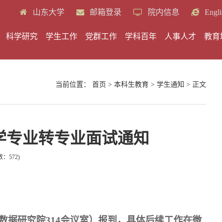
山东大学
邮箱登录
院内信息
Engli
科学研究
学生工作
党群工作
学科百年
人事人才
教育
当前位置：
首页
>
本科生教育
>
学生通知
> 正文
据科学专业转专业面试通知
数：
572
)
数据研究院314会议室）报到，具体后续工作在微