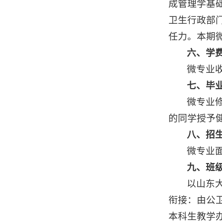
成管理学基
卫生行政部
任力。本期微
六、学
微专业
七、毕
微专业
的同学授予
八、招
微专业
九、班
以山东
衔接：由公
本科生教学