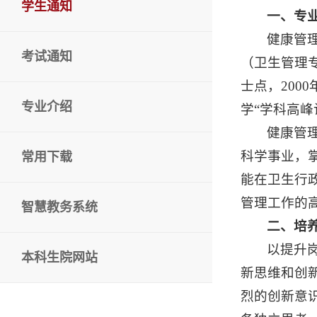
学生通知
一、专
健康管
考试通知
（卫生管理专
士点，200
专业介绍
学“学科高峰
健康管
科学事业，
常用下载
能在卫生行
管理工作的
智慧教务系统
二、培
以提升
本科生院网站
新思维和创
烈的创新意