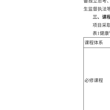
备独立思考
生监督执法
三、课
项目采
表1健
课程体系
必修课程