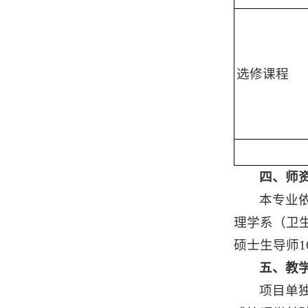
选修课程
四、师
本专业
理学系（卫
硕士生导师
五、教
项目单