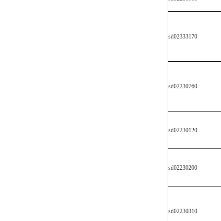
sd02333170
sd02230760
sd02230120
sd02230200
sd02230310