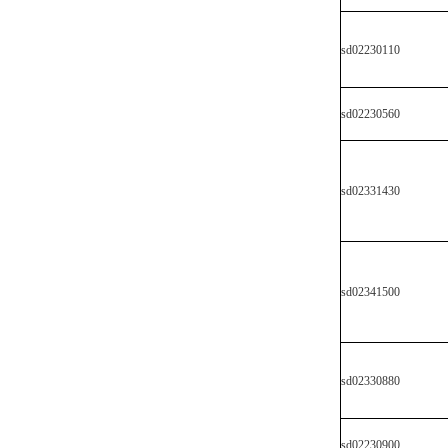
sd02230110
sd02230560
sd02331430
sd02341500
sd02330880
sd02230900