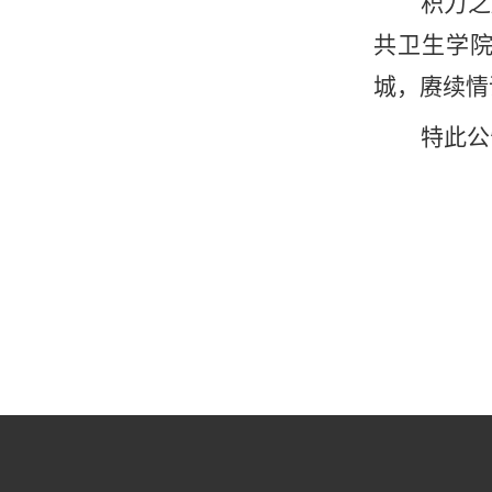
积力之
共卫生学
城，赓续情
特此公
山