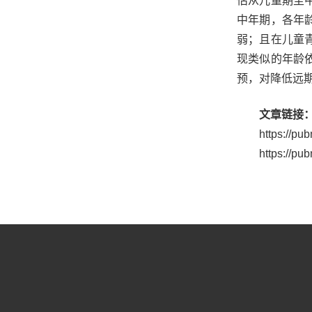
估从儿童期至
中年期，各年
弱；且在儿童
现类似的年龄
预，对降低远
文章链接
https://pu
https://pu