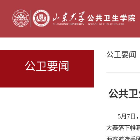
公卫要闻
公卫要闻
公共卫
5月
7日
大赛
落下帷
两赛道选手