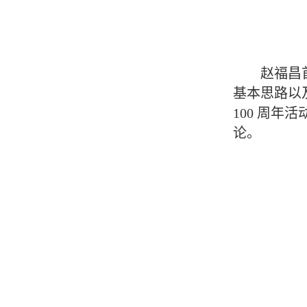
赵福昌
基本思路以
100 周年
论。