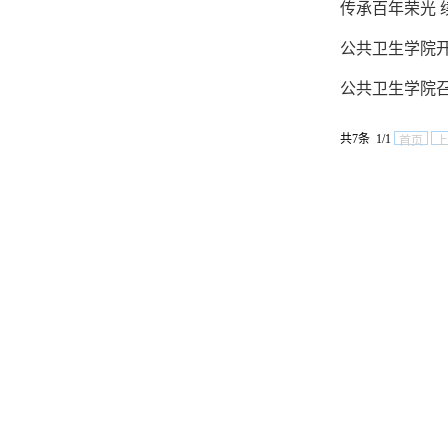
传承百年荣光
公共卫生学院开
公共卫生学院
共7条 1/1
首页
上