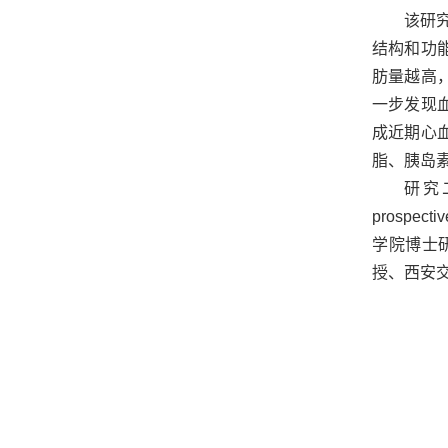
该研
结构和功
肪量越高
一步发现
成近期心
脂、胰岛
研究二：“
prosp
学院博士
授、西安