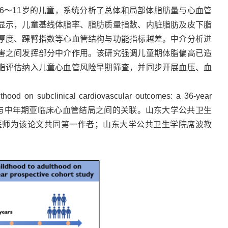
为6～11岁的儿童，系统分析了总体和局部体脂肪量与心血管
显示，儿童基线体脂率、脂肪质量指数、内脏脂肪及皮下脂
厚度、踝臂指数等心血管结构与功能指标越差。中介分析进
害之间发挥部分中介作用。该研究强调儿童期体脂偏高已造
脂评估纳入儿童心血管风险早期筛查，并同步开展血压、血
ood on subclinical cardiovascular outcomes: a 36-year
BMI变化轨迹与中年期亚临床心血管结局之间的关联。山东大学公共卫生
医师为该论文共同第一作者；山东大学公共卫生学院席波教