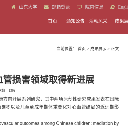
山东大学
邮箱登录
院内信息
Engli
首页
通知公告
活动风采
成果
当前位置：
首页
>
成果展示
> 正文
血管损害领域取得新进展
次数：
139
)
康方向开展系列研究，其中
两项原创性研究成果发表在国际
脂累积以及儿童至成年期体重变化对心血管结局的近远期影
vascular outcomes among Chinese children: mediation by