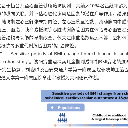
究基于桓台儿童心血管健康随访队列，共纳入1064名基线年龄
能的纵向
关联，并评估心脏代谢风险因素的潜在介导作用。结果
，随访期左心室舒张末期内径、左心室质量指数、颈动脉内中膜
血压、血脂、胰岛素抵抗等心脏代谢危险因素在体脂与心血管损
血管结构与功能的早期改变，仅关注体重指数远远不够，应将体
素抵抗等多重代谢危险因素的综合防控。
Sensitive periods of BMI change from childhood to adulth
ective cohort study”。该研究重点探索儿童期到成年期
研究生杨慧、刘姿琪及西安交通大学第一附属医院郭统帅主治
交通大学第一附属医院牟建军教授为共同通讯作者。