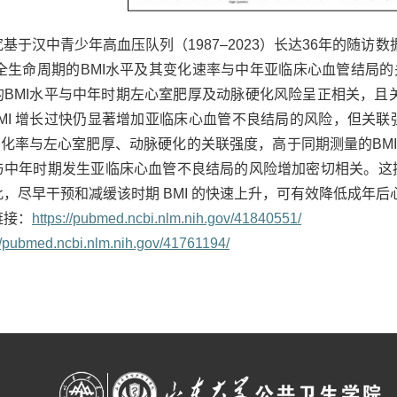
基于汉中青少年高血压队列（1987
–
2023）长达36年的随访数
全生命周期的BMI水平及其变化速率与中年亚临床心血管结局的
的
BMI水平与中年时期左心室肥厚及动脉硬化风险呈正相关，且
岁 BMI 增长过快仍显著增加亚临床心血管不良结局
的风险，但关联
变化率与左心室肥厚、动脉
硬化
的关联强度，高于同期测量的
BM
与中年时期发生亚临床心血管不良结局的风险增加密切相关。这
此，尽早干预和减缓该
时期
BMI
的快速上升，可有效降低成年后
链接：
https://pubmed.ncbi.nlm.nih.gov/41840551/
://pubmed.ncbi.nlm.nih.gov/41761194/