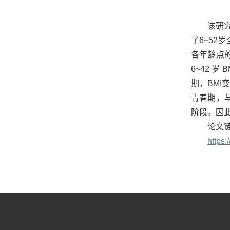
该研究
了
6~52岁
各
年龄
点
6~42 
期，
BMI
青春期，
阶段。因
论文
https