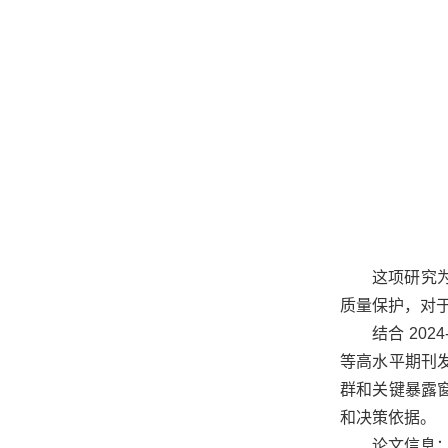
这项研究
质量保护，对
结合
2024
等高水平期刊
群和关键暴露窗
和决策依据。
论文信息