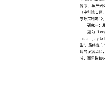
健康、孕产妇健康
（中科院 1 
康政策制定提
研究一：
题为 “Long-t
initial i
生”、最终走向
病的发病风险，
感，而男性和农