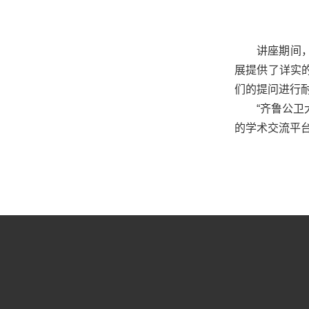
讲座期间
展提供
了详实
们的提问进行
“
齐鲁公卫
的学术交流平